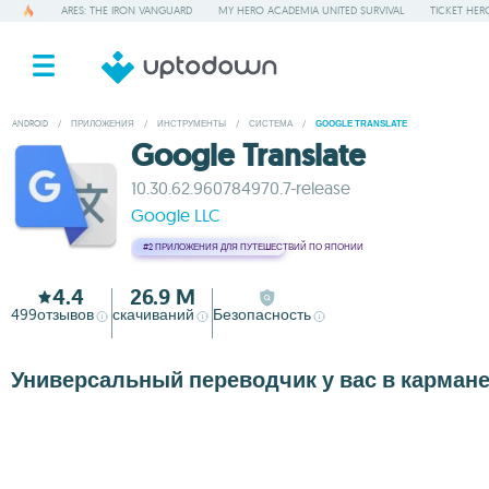
ARES: THE IRON VANGUARD
MY HERO ACADEMIA UNITED SURVIVAL
TICKET HER
ANDROID
/
ПРИЛОЖЕНИЯ
/
ИНСТРУМЕНТЫ
/
СИСТЕМА
/
GOOGLE TRANSLATE
Google Translate
10.30.62.960784970.7-release
Google LLC
#2
ПРИЛОЖЕНИЯ ДЛЯ ПУТЕШЕСТВИЙ ПО ЯПОНИИ
4.4
26.9 M
499
отзывов
скачиваний
Безопасность
Универсальный переводчик у вас в карман