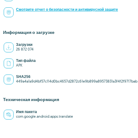
Смотрите отчет о безопасности и антивирусной защите
Информация о загрузке
Загрузки
26 872 074
Тип файла
APK
SHA256
449a4a1a9d4bf57c114d0bc4657d2872c61e9b899a89573831a3f4f2f9717bab
Техническая информация
Имя пакета
com.google.android.apps.translate