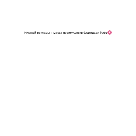
Никакой рекламы и масса преимуществ благодаря Turbo