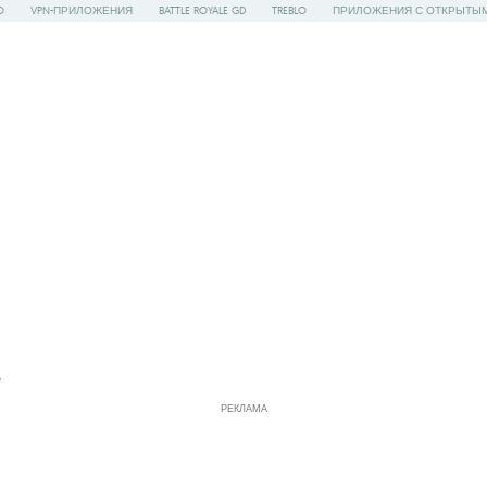
O
VPN-ПРИЛОЖЕНИЯ
BATTLE ROYALE GD
TREBLO
ПРИЛОЖЕНИЯ С ОТКРЫТЫ
е
РЕКЛАМА