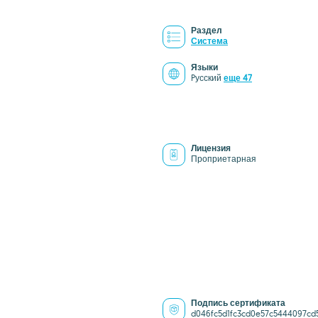
Раздел
Система
Языки
Pусский
еще 47
Лицензия
Проприетарная
Подпись сертификата
d046fc5d1fc3cd0e57c5444097cd