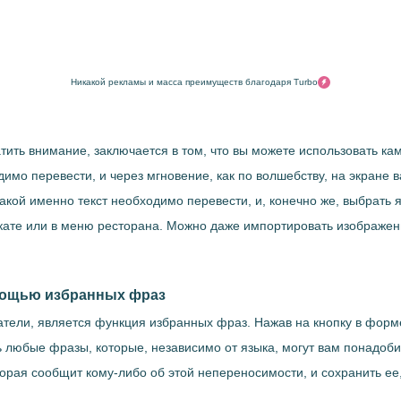
Никакой рекламы и масса преимуществ благодаря Turbo
тить внимание, заключается в том, что вы можете использовать ка
димо перевести, и через мгновение, как по волшебству, на экране 
ой именно текст необходимо перевести, и, конечно же, выбрать я
акате или в меню ресторана. Можно даже импортировать изображен
мощью избранных фраз
тели, является функция избранных фраз. Нажав на кнопку в форме
любые фразы, которые, независимо от языка, могут вам понадобить
торая сообщит кому-либо об этой непереносимости, и сохранить ее